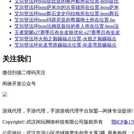
艾尔登法环boss提比亚的唤声船所在位置-boss提比
艾尔登法环boss萨米尔的古英雄所在位置-boss萨米
艾尔登法环boss辉石龙史玛拉格所在位置-boss辉石
艾尔登法环boss玛莲尼亚的尊腐骑士所在位置-bo
艾尔登法环boss法姆亚兹拉的兽人所在位置-boss法
王者荣耀s27赛季吕布全皮肤优化-s27赛季吕布全皮
艾尔登法环火焰之巅赐福点位置-火焰之巅赐福点
艾尔登法环化圣雪原赐福点位置-化圣雪原赐福点
关注我们
微信扫描二维码关注
闲徕开发公众号
游戏代理，手游代理，手游游戏代理平台加盟---闲徕专业提供!
Copyright© 武汉闲玩网络科技有限公司版权所有
鄂ICP备170
公司地址：武汉市洪山区书城路窝牛创意大厦7楼 商务热线：
1