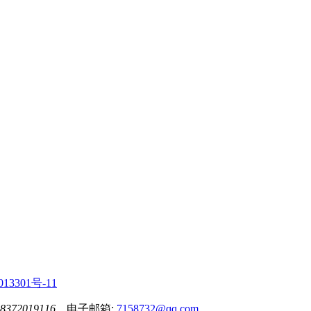
13301号-11
8372019116
电子邮箱:
7158732@qq.com